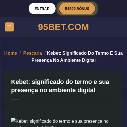
R$500 BÔNUS
ENTRAR
95BET.COM
Home
/
Pescaria
/
Kebet: Significado Do Termo E Sua
Presença No Ambiente Digital
Kebet: significado do termo e sua
presença no ambiente digital