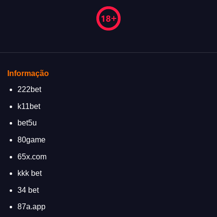
Informação
222bet
k11bet
bet5u
80game
65x.com
kkk bet
34 bet
87a.app