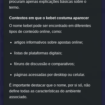
procuram apenas explicações básicas sobre o
termo.
Contextos em que o kebet costuma aparecer
O nome kebet pode ser encontrado em diferentes
tipos de conteúdo online, como:
artigos informativos sobre apostas online;
listas de plataformas digitais;
fóruns de discussão e comparativos;
páginas acessadas por desktop ou celular.
É importante destacar que o nome, por si só, não
define todas as características do ambiente
associado.