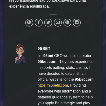
responsabilidade são pontos-chave para uma
experiência equilibrada.
95BET
I'm
95bet
CEO website operator
95bet com
- 13 years experience
in sports betting, slots, casino. I
have decided to establish an
official website for the
95bet com
:
https://95betll.com
, Providing
everyone with information and a
detailed guidance system to help
you apply Be strategic and play