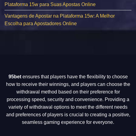
Plataforma 15w para Suas Apostas Online
Vantagens de Apostar na Plataforma 15w: A Melhor
Escolha para Apostadores Online
95bet
ensures that players have the flexibility to choose
how to receive their winnings, and players can choose the
withdrawal method based on their preference for
processing speed, security and convenience. Providing a
variety of withdrawal options to meet the different needs
and preferences of players is crucial to creating a positive,
seamless gaming experience for everyone.