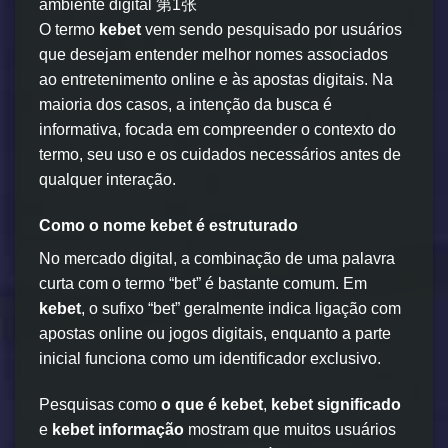
O termo
kebet
vem sendo pesquisado por usuários
que desejam entender melhor nomes associados
ao entretenimento online e às apostas digitais. Na
maioria dos casos, a intenção da busca é
informativa, focada em compreender o contexto do
termo, seu uso e os cuidados necessários antes de
qualquer interação.
Como o nome kebet é estruturado
No mercado digital, a combinação de uma palavra
curta com o termo “bet” é bastante comum. Em
kebet
, o sufixo “bet” geralmente indica ligação com
apostas online ou jogos digitais, enquanto a parte
inicial funciona como um identificador exclusivo.
Pesquisas como
o que é kebet
,
kebet significado
e
kebet informação
mostram que muitos usuários