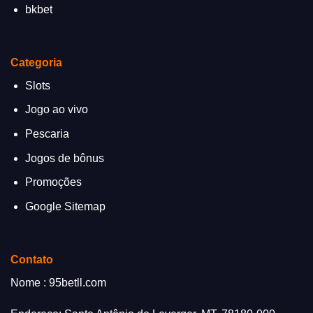
bkbet
Categoria
Slots
Jogo ao vivo
Pescaria
Jogos de bônus
Promoções
Google Sitemap
Contato
Nome : 95betll.com