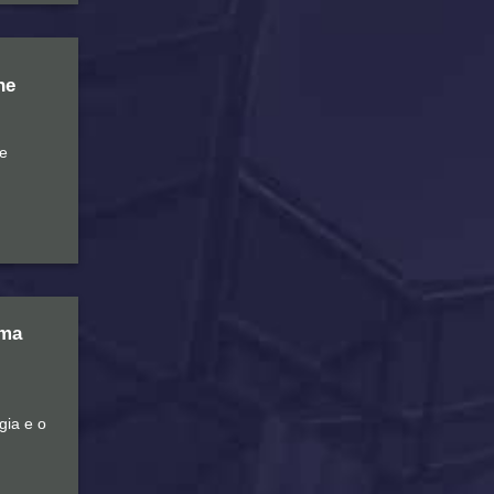
ne
e
rma
gia e o