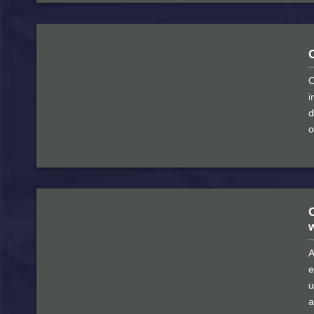
O
i
d
o
C
w
A
e
u
a