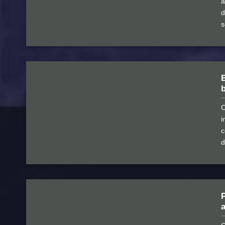
a
d
s
B
b
O
i
c
d
a