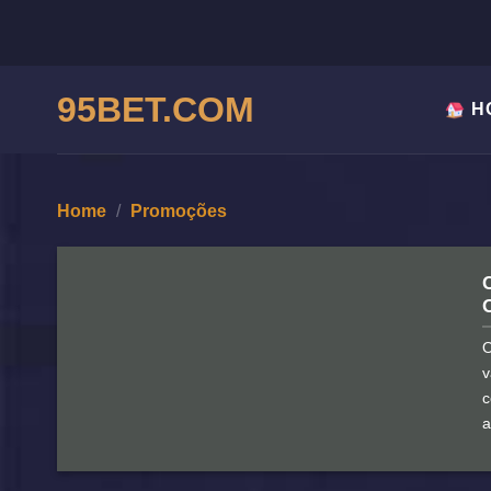
95BET.COM
H
Home
/
Promoções
O
v
c
a