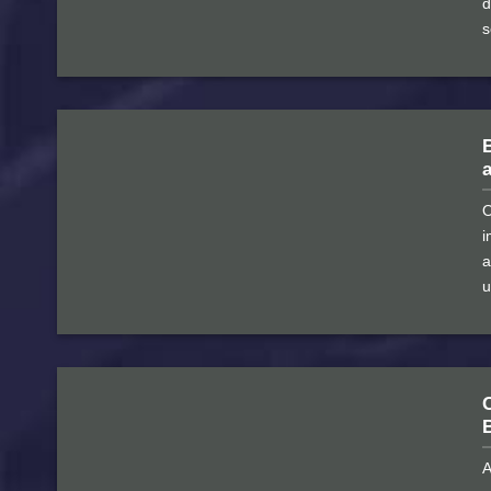
d
s
B
a
O
i
a
u
C
B
A