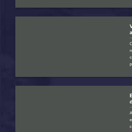
V
a
O
n
c
p
E
d
A
e
c