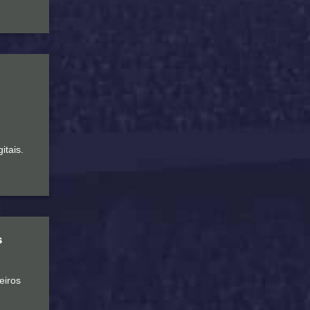
itais.
s
eiros