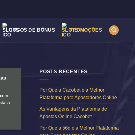
JOGOS DE BÔNUS
PROMOÇÕES
POSTS RECENTES
tas
Por Que a Cacobet é a Melhor
, com
Plataforma para Apostadores Online
staca
As Vantagens da Plataforma de
Apostas Online Cacobet
Por Que a 56d é a Melhor Plataforma