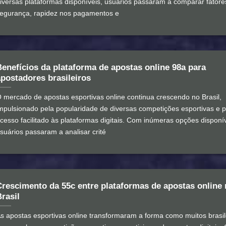
iversas plataformas disponíveis, usuários passaram a comparar fator
egurança, rapidez nos pagamentos e
enefícios da plataforma de apostas online 98a para
postadores brasileiros
 mercado de apostas esportivas online continua crescendo no Brasil,
mpulsionado pela popularidade de diversas competições esportivas e p
cesso facilitado às plataformas digitais. Com inúmeras opções disponív
suários passaram a analisar crité
rescimento da 55c entre plataformas de apostas online 
rasil
s apostas esportivas online transformaram a forma como muitos brasil