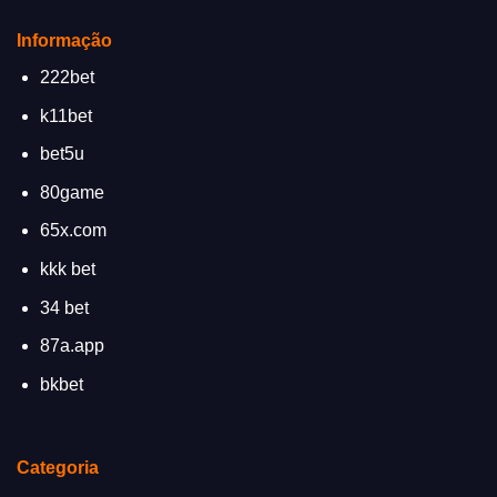
Informação
222bet
k11bet
bet5u
80game
65x.com
kkk bet
34 bet
87a.app
bkbet
Categoria