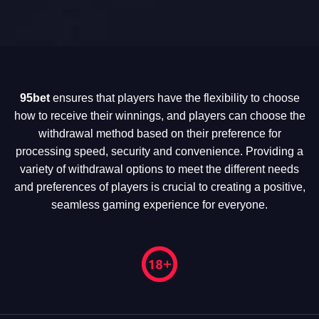
95bet
ensures that players have the flexibility to choose
how to receive their winnings, and players can choose the
withdrawal method based on their preference for
processing speed, security and convenience. Providing a
variety of withdrawal options to meet the different needs
and preferences of players is crucial to creating a positive,
seamless gaming experience for everyone.