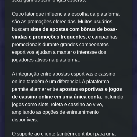
Outro fator que influencia a escolha da plataforma
são as promoções oferecidas. Muitos usuários
buscam
sites de apostas com bônus de boas-
vindas e promoções frequentes
, e campanhas
promocionais durante grandes campeonatos
esportivos ajudam a manter o interesse dos
jogadores ativos na plataforma.
A integração entre apostas esportivas e cassino
online também é um diferencial. A plataforma
permite alternar entre
apostas esportivas e jogos
de cassino online em uma única conta
, incluindo
jogos como slots, roleta e cassino ao vivo,
ampliando as opções de entretenimento
disponíveis.
O suporte ao cliente também contribui para uma