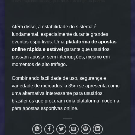
o desempenho das equipes muda ao longo da partida.
Além disso, a estabilidade do sistema é
fundamental, especialmente durante grandes
eventos esportivos. Uma
plataforma de apostas
online rápida e estável
garante que usuários
possam apostar sem interrupções, mesmo em
momentos de alto tráfego.
Combinando facilidade de uso, segurança e
variedade de mercados, a 35m se apresenta como
uma alternativa interessante para usuários
brasileiros que procuram uma plataforma moderna
para apostas esportivas online.