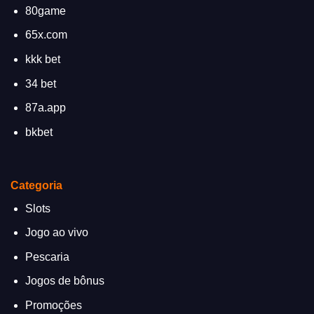
80game
65x.com
kkk bet
34 bet
87a.app
bkbet
Categoria
Slots
Jogo ao vivo
Pescaria
Jogos de bônus
Promoções