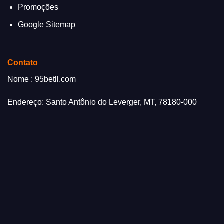
Promoções
Google Sitemap
Contato
Nome : 95betll.com
Endereço: Santo Antônio do Leverger, MT, 78180-000