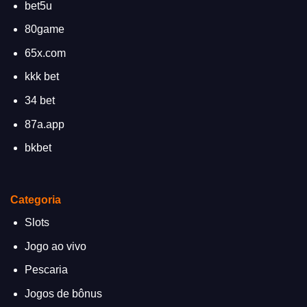
bet5u
80game
65x.com
kkk bet
34 bet
87a.app
bkbet
Categoria
Slots
Jogo ao vivo
Pescaria
Jogos de bônus