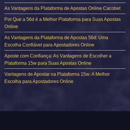
As Vantagens da Plataforma de Apostas Online Cacobet
Por Que a 56d é a Melhor Plataforma para Suas Apostas
Online
As Vantagens da Plataforma de Apostas 56d: Uma
Escolha Confiável para Apostadores Online
Aposte com Confiança: As Vantagens de Escolher a
Plataforma 15w para Suas Apostas Online
Vantagens de Apostar na Plataforma 15w: A Melhor
Escolha para Apostadores Online