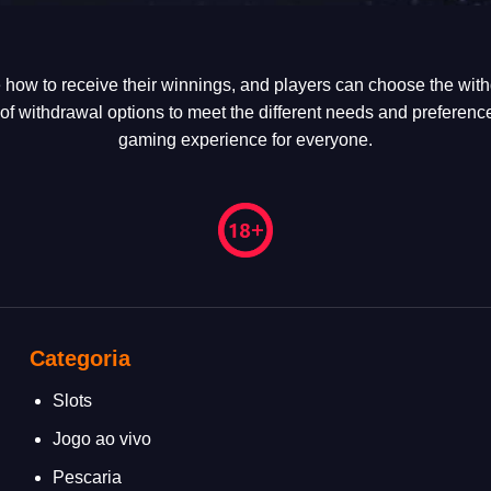
se how to receive their winnings, and players can choose the wi
f withdrawal options to meet the different needs and preferences
gaming experience for everyone.
Categoria
Slots
Jogo ao vivo
Pescaria