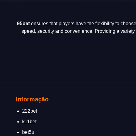
95bet
ensures that players have the flexibility to choo
speed, security and convenience. Providing a variety o
Informação
222bet
k11bet
bet5u