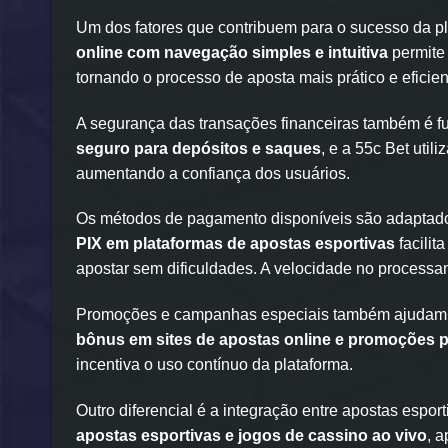
Um dos fatores que contribuem para o sucesso da p
online com navegação simples e intuitiva
permite
tornando o processo de aposta mais prático e eficien
A segurança das transações financeiras também é 
seguro para depósitos e saques
, e a 55c Bet uti
aumentando a confiança dos usuários.
Os métodos de pagamento disponíveis são adaptados
PIX em plataformas de apostas esportivas
facilit
apostar sem dificuldades. A velocidade no process
Promoções e campanhas especiais também ajudam a 
bônus em sites de apostas online e promoções 
incentiva o uso contínuo da plataforma.
Outro diferencial é a integração entre apostas espor
apostas esportivas e jogos de cassino ao vivo
, 