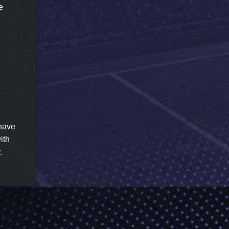
e
 have
ith
.