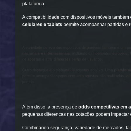
plataforma.
A compatibilidade com dispositivos móveis também
celulares e tablets
permite acompanhar partidas e re
A variedade de eventos esportivos disponíveis também é um pont
nacionais e internacionais
, incluindo campeonatos europeus, t
de apostas e atrai diferentes perfis de usuários.
Outro destaque é o sistema de apostas ao vivo. Uma
plataform
permite acompanhar jogos enquanto apostas são realizadas, of
partida.
Além disso, a presença de
odds competitivas em a
pequenas diferenças nas cotações podem impactar o
Combinando segurança, variedade de mercados, faci