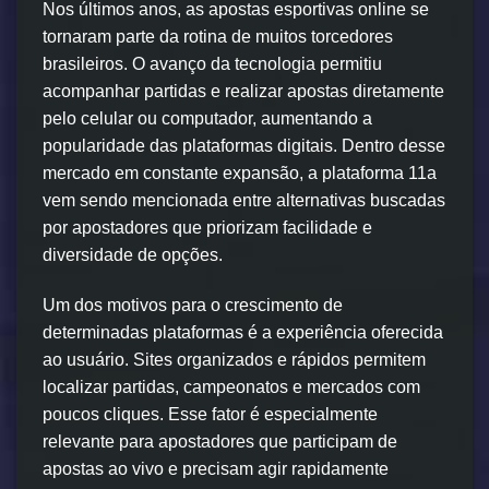
Nos últimos anos, as apostas esportivas online se
tornaram parte da rotina de muitos torcedores
brasileiros. O avanço da tecnologia permitiu
acompanhar partidas e realizar apostas diretamente
pelo celular ou computador, aumentando a
popularidade das plataformas digitais. Dentro desse
mercado em constante expansão, a plataforma 11a
vem sendo mencionada entre alternativas buscadas
por apostadores que priorizam facilidade e
diversidade de opções.
Um dos motivos para o crescimento de
determinadas plataformas é a experiência oferecida
ao usuário. Sites organizados e rápidos permitem
localizar partidas, campeonatos e mercados com
poucos cliques. Esse fator é especialmente
relevante para apostadores que participam de
apostas ao vivo e precisam agir rapidamente