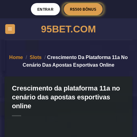
R$500 BÔNUS
ENTRAR
95BET.COM
Home
/
Slots
/
Crescimento Da Plataforma 11a No
Cenário Das Apostas Esportivas Online
Crescimento da plataforma 11a no
cenário das apostas esportivas
online