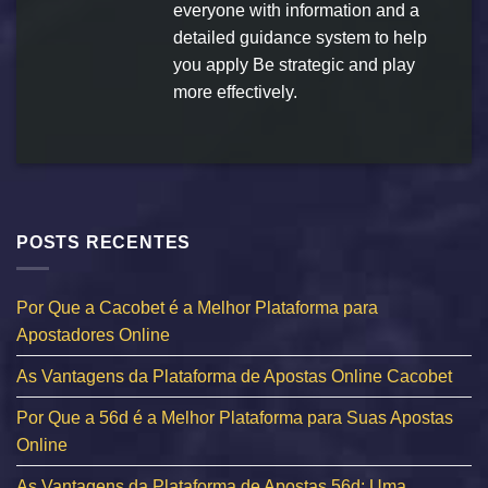
everyone with information and a
detailed guidance system to help
you apply Be strategic and play
more effectively.
POSTS RECENTES
Por Que a Cacobet é a Melhor Plataforma para
Apostadores Online
As Vantagens da Plataforma de Apostas Online Cacobet
Por Que a 56d é a Melhor Plataforma para Suas Apostas
Online
As Vantagens da Plataforma de Apostas 56d: Uma