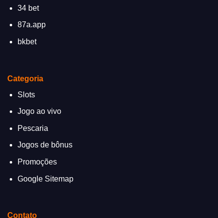
34 bet
87a.app
bkbet
Categoria
Slots
Jogo ao vivo
Pescaria
Jogos de bônus
Promoções
Google Sitemap
Contato