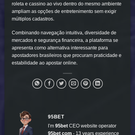
roleta e cassino ao vivo dentro do mesmo ambiente
ampliam as opções de entretenimento sem exigir
múltiplos cadastros.
Combinando navegação intuitiva, diversidade de
mercados e segurança financeira, a plataforma se
apresenta como alternativa interessante para
apostadores brasileiros que procuram praticidade e
estabilidade ao apostar online.
95BET
I'm
95bet
CEO website operator
95bet com
- 13 years experience