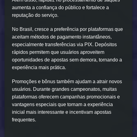
aumenta a confiança do público e fortalece a
reputação do serviço.
No Brasil, cresce a preferência por plataformas que
aceitam métodos de pagamento instantâneos,
especialmente transferências via PIX. Depósitos
rápidos permitem que usuários aproveitem
oportunidades de apostas sem demora, tornando a
experiência mais prática.
Promoções e bônus também ajudam a atrair novos
usuários. Durante grandes campeonatos, muitas
plataformas oferecem campanhas promocionais e
vantagens especiais que tornam a experiência
inicial mais interessante e incentivam apostas
frequentes.