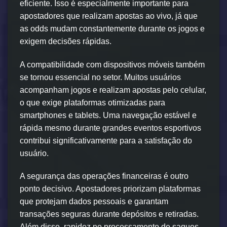
eficiente. Isso é especialmente importante para
apostadores que realizam apostas ao vivo, já que
as odds mudam constantemente durante os jogos e
exigem decisões rápidas.
A compatibilidade com dispositivos móveis também
se tornou essencial no setor. Muitos usuários
acompanham jogos e realizam apostas pelo celular,
o que exige plataformas otimizadas para
smartphones e tablets. Uma navegação estável e
rápida mesmo durante grandes eventos esportivos
contribui significativamente para a satisfação do
usuário.
A segurança das operações financeiras é outro
ponto decisivo. Apostadores priorizam plataformas
que protejam dados pessoais e garantam
transações seguras durante depósitos e retiradas.
Além disso, rapidez no processamento de saques