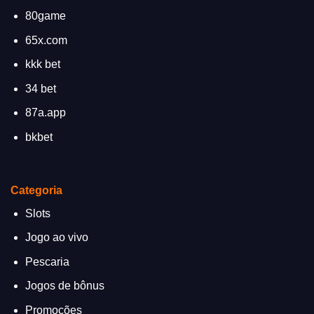
80game
65x.com
kkk bet
34 bet
87a.app
bkbet
Categoria
Slots
Jogo ao vivo
Pescaria
Jogos de bônus
Promoções