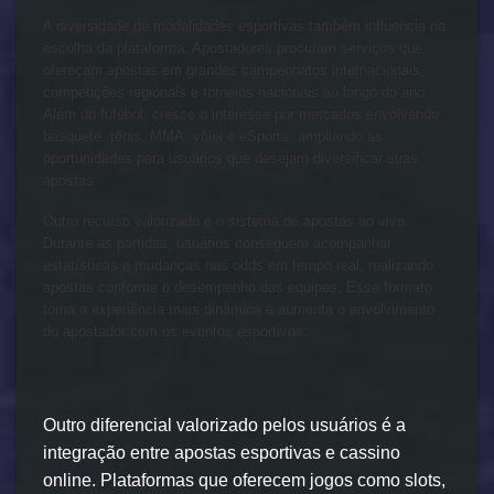
A diversidade de modalidades esportivas também influencia na
escolha da plataforma. Apostadores procuram serviços que
ofereçam apostas em grandes campeonatos internacionais,
competições regionais e torneios nacionais ao longo do ano.
Além do futebol, cresce o interesse por mercados envolvendo
basquete, tênis, MMA, vôlei e eSports, ampliando as
oportunidades para usuários que desejam diversificar suas
apostas.
Outro recurso valorizado é o sistema de apostas ao vivo.
Durante as partidas, usuários conseguem acompanhar
estatísticas e mudanças nas odds em tempo real, realizando
apostas conforme o desempenho das equipes. Esse formato
torna a experiência mais dinâmica e aumenta o envolvimento
do apostador com os eventos esportivos.
Outro diferencial valorizado pelos usuários é a
integração entre apostas esportivas e cassino
online. Plataformas que oferecem jogos como slots,