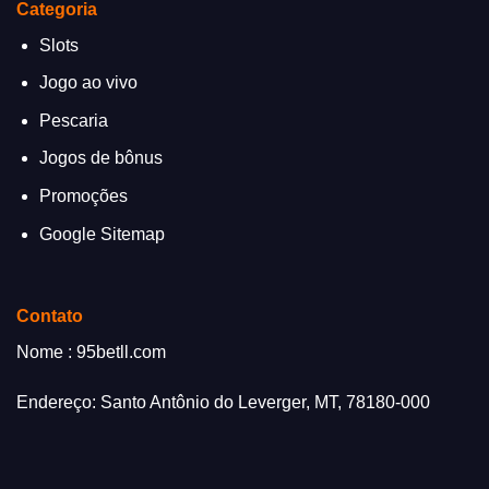
Categoria
Slots
Jogo ao vivo
Pescaria
Jogos de bônus
Promoções
Google Sitemap
Contato
Nome : 95betll.com
Endereço: Santo Antônio do Leverger, MT, 78180-000