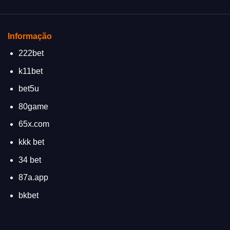
Informação
222bet
k11bet
bet5u
80game
65x.com
kkk bet
34 bet
87a.app
bkbet